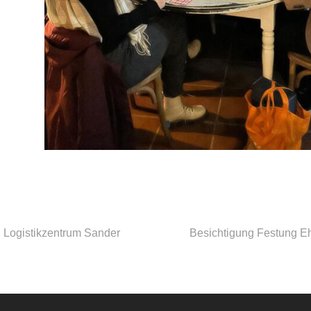
gsnavigation
 Logistikzentrum Sander
Besichtigung Festung Eh