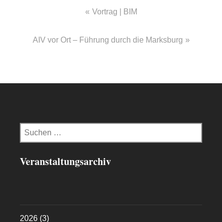
Beitragsnavigation
Vortrag | BIM
AIV vor Ort – Führung durch die Marksburg
Suchen
nach:
Veranstaltungsarchiv
2026
(3)